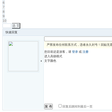
6
7
8
9
10
选 页
快速回复
严禁发布任何联系方式，违者永久封号！回贴无需
您目前还是游客，请
登录
或
注册
进入高级模式
文字颜色
发 布
回复后跳转到最后一页