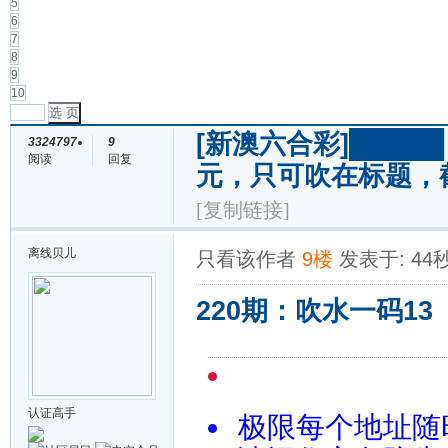
5
6
7
8
9
10
选 页
[新澳六合彩]
████
3324797
9
阅读
回复
元，只可吹在标题，截
[复制链接]
离线
贝儿
只看该作者
9楼
发表于: 44
220期：吹水一码13
认证高手
极限每个地址随