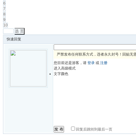
6
7
8
9
10
选 页
快速回复
严禁发布任何联系方式，违者永久封号！回贴无需
您目前还是游客，请
登录
或
注册
进入高级模式
文字颜色
发 布
回复后跳转到最后一页