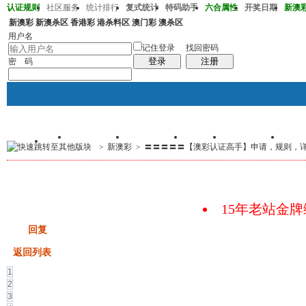
认证规则
社区服务
统计排行
复式统计
特码助手
六合属性
开奖日期
新澳彩2
新澳彩
新澳杀区
香港彩
港杀料区
澳门彩
澳杀区
澳彩219期05-10-19-30-35-47T25
用户名
记住登录
找回密码
登录
注册
密 码
首页
交易记录
我的帖子
群组
个人中心
手
>
新澳彩
>
〓〓〓〓〓【澳彩认证高手】申请，规则，详解
帖子
码皇总管
说：
2026年7月底即将 开启特邀高
15年老站金
发帖
回复
返回列表
1
2
3