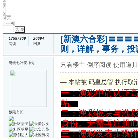
4
5
6
末页
下一页
选 页
[新澳六合彩]
〓〓〓
17587309
20694
阅读
回复
则，详解，事务，投
离线
七叶安神丸
只看楼主
倒序阅读
使用道具
— 本帖被 码皇总管 执行取消锁定
一：澳彩申请认证
帖。
二：澳彩板块与港彩
极限市长
身份。无需再注册I
三：澳彩发表步骤详