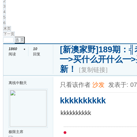
2
3
4
5
6
末页
下一页
选 页
[新澳家野]
189期：
1860
10
阅读
回复
━>买什么开什么━
新！
[复制链接]
离线
中翻天
只看该作者
沙发
发表于: 07
kkkkkkkkkk
kkkkkkkkkk
极限主席