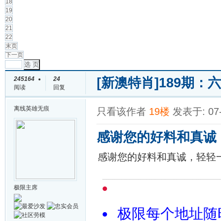
18
19
20
21
22
末页
下一页
选 页
245164
24
[新澳特肖]
189期：
阅读
回复
离线
英雄无痕
只看该作者
19楼
发表于: 07
感谢您的好料和真诚
感谢您的好料和真诚，轻轻
极限主席
极限每个地址随