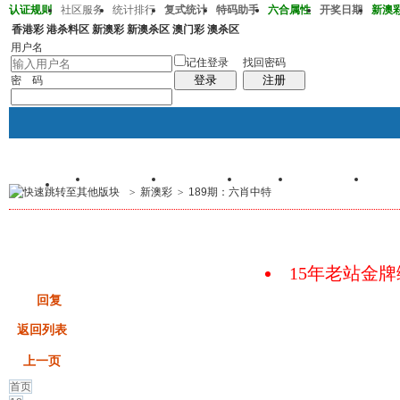
认证规则
社区服务
统计排行
复式统计
特码助手
六合属性
开奖日期
新澳彩2
香港彩
港杀料区
新澳彩
新澳杀区
澳门彩
澳杀区
澳彩218期37-32-33-15-22-43T41
用户名
记住登录
找回密码
登录
注册
密 码
首页
交易记录
我的帖子
群组
个人中心
手
>
新澳彩
>
189期：六肖中特
帖子
码皇总管
说：
2026年7月底即将 开启特邀高
15年老站金
发帖
回复
返回列表
上一页
首页