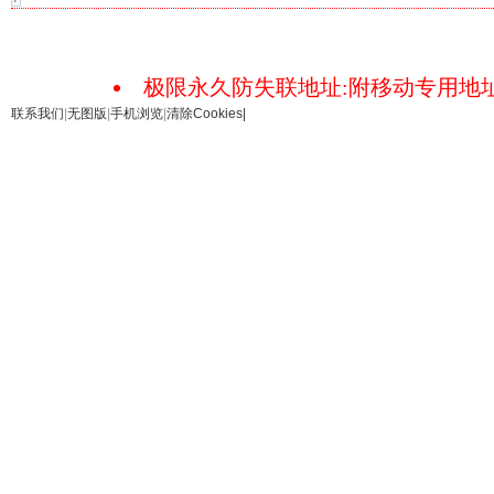
极限永久防失联地址:附移动专用地址18
联系我们
|
无图版
|
手机浏览
|
清除Cookies
|