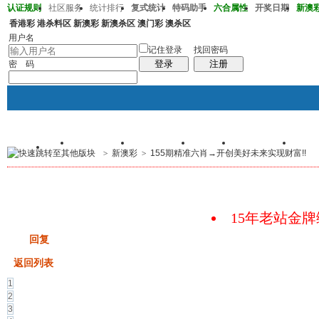
认证规则
社区服务
统计排行
复式统计
特码助手
六合属性
开奖日期
新澳彩2
香港彩
港杀料区
新澳彩
新澳杀区
澳门彩
澳杀区
澳彩217期40-29-17-18-31-32T34
用户名
记住登录
找回密码
登录
注册
密 码
首页
交易记录
我的帖子
群组
个人中心
手
>
新澳彩
>
155期精准六肖→开创美好未来实现财富!!
帖子
码皇总管
说：
2026年7月底即将 开启特邀高
15年老站金
发帖
回复
返回列表
1
2
3