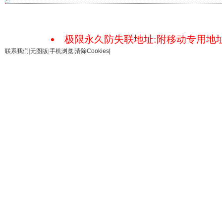
极限永久防失联地址:附移动专用地址18
联系我们
|
无图版
|
手机浏览
|
清除Cookies
|