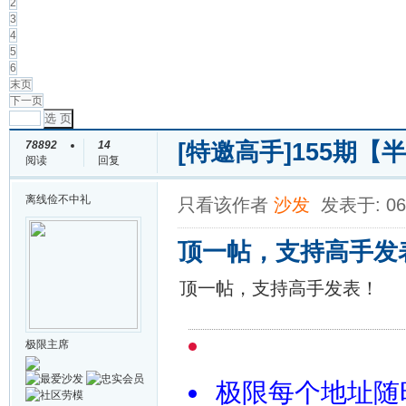
2
3
4
5
6
末页
下一页
选 页
78892
14
[特邀高手]
155期【
阅读
回复
离线
俭不中礼
只看该作者
沙发
发表于: 06
顶一帖，支持高手发
顶一帖，支持高手发表！
极限主席
极限每个地址随