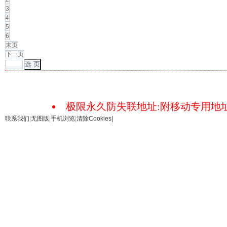
3
4
5
6
末页
下一页
选 页
极限永久防失联地址:附移动专用地址18
联系我们
|
无图版
|
手机浏览
|
清除Cookies
|