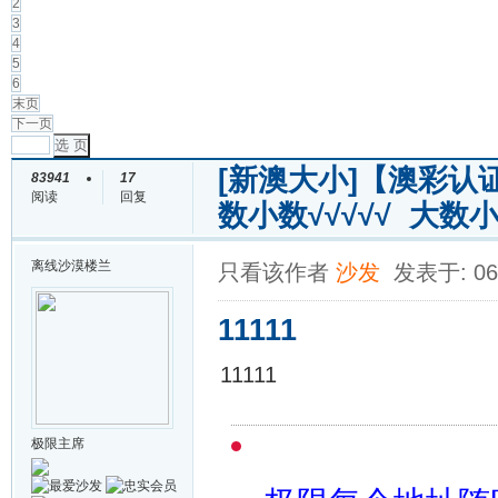
2
3
4
5
6
末页
下一页
选 页
[新澳大小]
【澳彩认证
83941
17
阅读
回复
数小数√√√√√ 大数
离线
沙漠楼兰
只看该作者
沙发
发表于: 06
11111
11111
极限主席