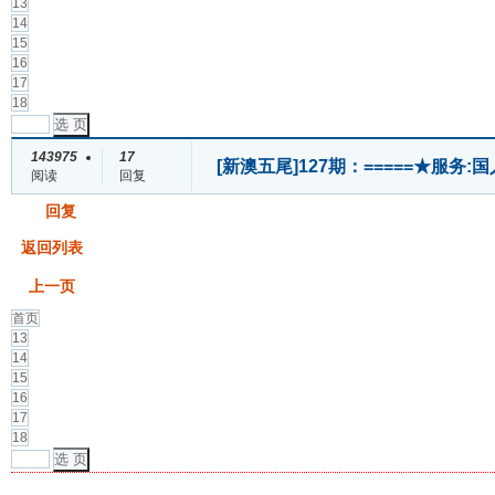
13
14
15
16
17
18
选 页
143975
17
[新澳五尾]
127期：=====★服务:
阅读
回复
发帖
回复
返回列表
上一页
首页
13
14
15
16
17
18
选 页