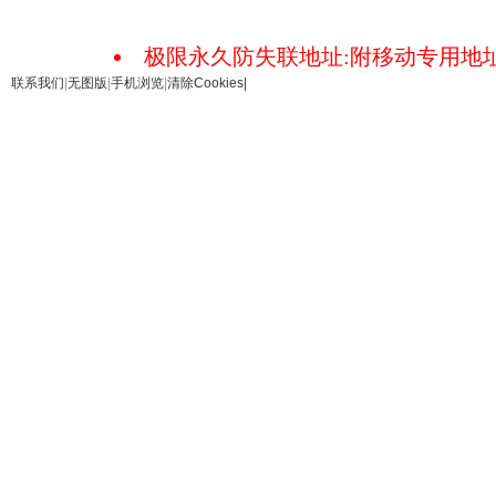
极限永久防失联地址:附移动专用地址18
联系我们
|
无图版
|
手机浏览
|
清除Cookies
|